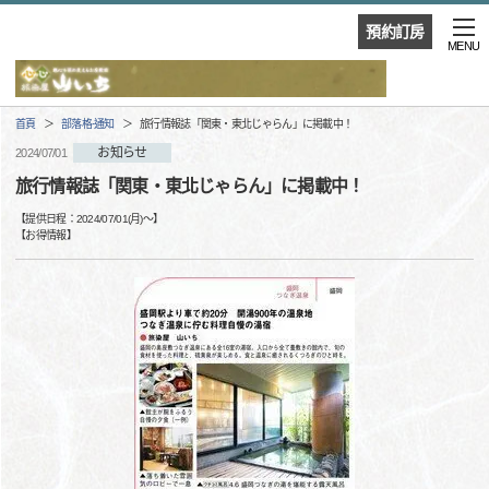
預約訂房
MENU
首頁
部落格·通知
旅行情報誌「関東・東北じゃらん」に掲載中！
お知らせ
2024/07/01
旅行情報誌「関東・東北じゃらん」に掲載中！
【提供日程：
2024/07/01(月)
〜】
【
お得情報
】