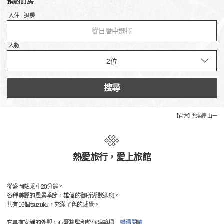
預約訂房
入住 - 退房
從日曆中選擇
人數
搜尋
【官方】旅染屋 山一
熱愛旅行，愛上旅館
從盛岡站乘車20分鐘。
各種美麗的風景季節，雄偉的御所湖歡迎您。
共有16個tsuzuku，充滿了舊的感覺。
它具有安靜的外觀，石膏牆壁和整個建築榻
…
繼續閱讀