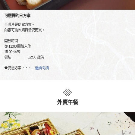
可選擇的日方案
※照片是便當方案。
內容可能因購買情況而異。
開放時間
從 11:00 開始入住
15:00 退房
餐點 12:00 提供
◆便當方案・・・
…
繼續閱讀
外賣午餐