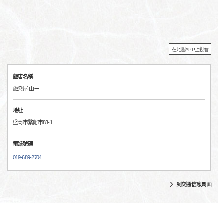
在地圖APP上觀看
飯店名稱
旅染屋 山一
地址
盛岡市繫館市83-1
電話號碼
019-689-2704
到交通信息頁面