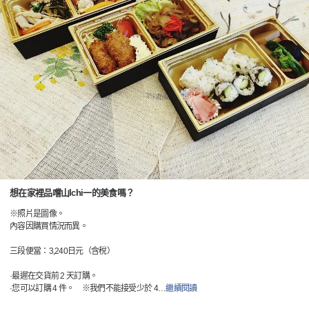
想在家裡品嚐山Ichi一的美食嗎？
※照片是圖像。
內容因購買情況而異。
三段便當：3,240日元（含稅）
·最遲在交貨前 2 天訂購。
·您可以訂購 4 件。 ※我們不能接受少於 4
…
繼續閱讀