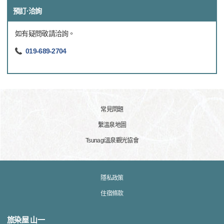
預訂·洽詢
如有疑問敬請洽詢。
019-689-2704
常見問題
繫溫泉地圖
Tsunagi溫泉觀光協會
隱私政策
住宿條款
旅染屋 山一