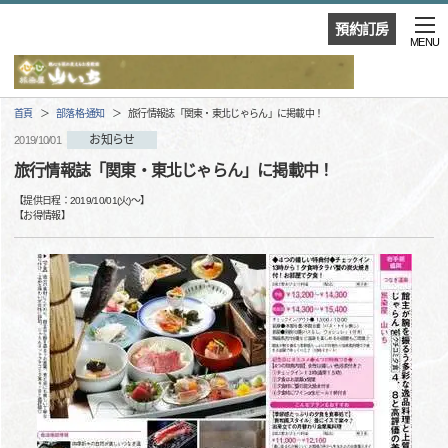
預約訂房
MENU
首頁
部落格·通知
旅行情報誌「関東・東北じゃらん」に掲載中！
お知らせ
2019/10/01
旅行情報誌「関東・東北じゃらん」に掲載中！
【提供日程：
2019/10/01(火)
〜】
【
お得情報
】