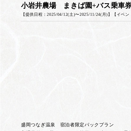
小岩井農場 まきば園+バス乗車
【提供日程：
2025/04/12(土)
〜
2025/11/24(月)
】
【
イベン
盛岡つなぎ温泉 宿泊者限定パックプラン