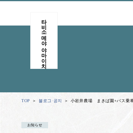
타비소메야 야마이치
TOP
블로그·공지
小岩井農場 まきば園+バス乗
お知らせ