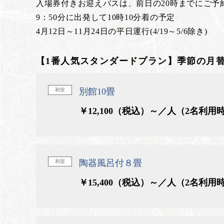
入場券付きお迎えバスは、前日の20時までにご予
9：50分に出発して10時10分着の予定
4月12日～11月24日の平日運行(4/19～5/6除き)
【1番人気スタンダードプラン】季節の月
別館10畳
和室
￥12,100（税込）～／人（2名利用
陶器風呂付８畳
和室
￥15,400（税込）～／人（2名利用