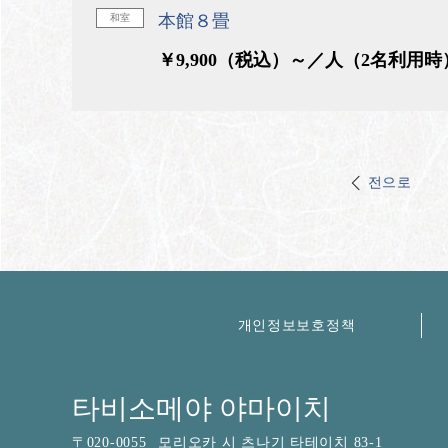
本館８畳
和室
￥9,900（税込）～／人（2名利用時
전으로
개인정보보호정책
타비소메야 야마이치
〒
020-0055
모리오카 시 츠나기 타테이치 83-1