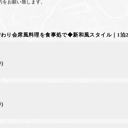
約をお願い致します。
替わり会席風料理を食事処で◆新和風スタイル｜1泊
時）
時）