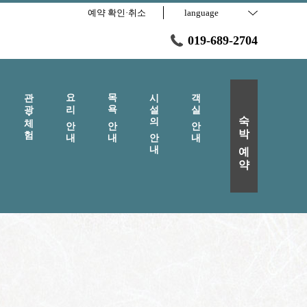
예약 확인·취소
language
019-689-2704
관광・체험
요리 안내
목욕 안내
시설의 안내
객실 안내
숙박 예약