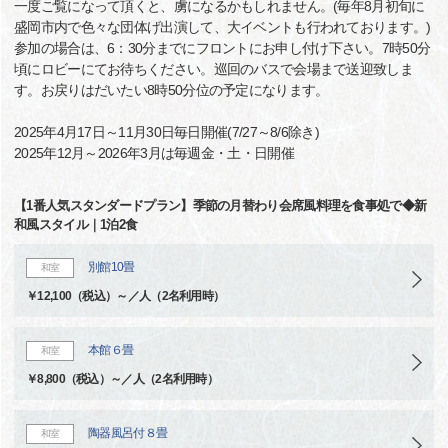
一度ご覧になって頂くと、虜になるかもしれません。(毎年8月初旬に
盛岡市内で色々な団体げ出演して、大イベントも行われております。)
参加の場合は、6：30分までにフロントにお申し付け下さい。7時50分
頃にロビーにてお待ちください。巡回のバスで会場まで送迎致しま
す。お戻りはだいたい8時50分位の予定になります。
2025年4月17日～11月30日毎日開催(7/27～8/6除き)
2025年12月～2026年3月は毎週金・土・日開催
【1番人気スタンダードプラン】季節の月替わり会席風料理を食事処で◆新
和風スタイル｜1泊2食
別館10畳
和室
￥12,100（税込）～／人（2名利用時）
本館６畳
和室
￥8,800（税込）～／人（2名利用時）
陶器風呂付８畳
和室