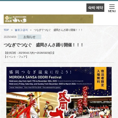
숙박 예약
MENU
TOP
블로그·공지
つなぎでつなぐ 盛岡さんさ踊り開催！！！
お知らせ
2025/04/08
つなぎでつなぐ 盛岡さんさ踊り開催！！！
【提供日程：
2025/04/17(木)
〜
2026/03/29(日)
】
【
イベント・フェア
】