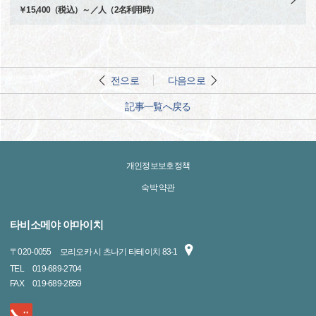
￥15,400（税込）～／人（2名利用時）
전으로
다음으로
記事一覧へ戻る
개인정보보호정책
숙박 약관
타비소메야 야마이치
〒
020-0055
모리오카 시 츠나기 타테이치 83-1
TEL
019-689-2704
FAX
019-689-2859