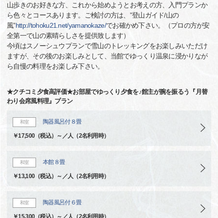
山歩きのお好きな方、これから始めようとお考えの方、入門プランか
ら色々とコースあります。ご検討の方は、”登山ガイド/山の
風”
http://tohoku21.net/yamanokaze/
でお確かめ下さい。（プロの方が安
全第一で山の素晴らしさを提供致します）
今頃はスノーシュウプランで雪山のトレッキングをお楽しみいただけ
ますが、その後のお楽しみとして、当館でゆっくり温泉に浸かりなが
ら自慢の料理をお楽しみ下さい。
★クチコミ夕食高評価★お部屋でゆっくり夕食を♪館主が腕を振るう『月替
わり会席風料理』プラン
陶器風呂付８畳
和室
￥17,500（税込）～／人（2名利用時）
本館８畳
和室
￥13,100（税込）～／人（2名利用時）
陶器風呂付６畳
和室
￥15,300（税込）～／人（2名利用時）