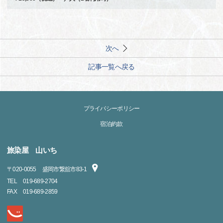
次へ
記事一覧へ戻る
プライバシーポリシー
宿泊約款
旅染屋 山いち
〒
020-0055
盛岡市繋舘市83-1
TEL
019-689-2704
FAX
019-689-2859