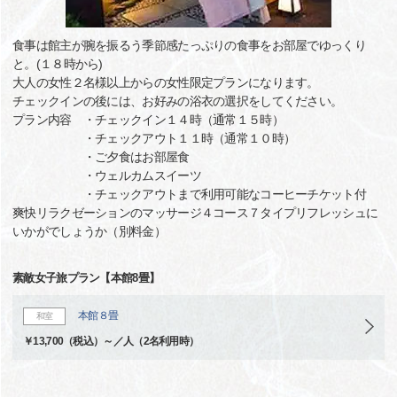
食事は館主が腕を振るう季節感たっぷりの食事をお部屋でゆっくり
と。(１８時から)
大人の女性２名様以上からの女性限定プランになります。
チェックインの後には、お好みの浴衣の選択をしてください。
プラン内容 ・チェックイン１４時（通常１５時）
・チェックアウト１１時（通常１０時）
・ご夕食はお部屋食
・ウェルカムスイーツ
・チェックアウトまで利用可能なコーヒーチケット付
爽快リラクゼーションのマッサージ４コース７タイプリフレッシュに
いかがでしょうか（別料金）
素敵女子旅プラン【本館8畳】
本館８畳
和室
￥13,700（税込）～／人（2名利用時）