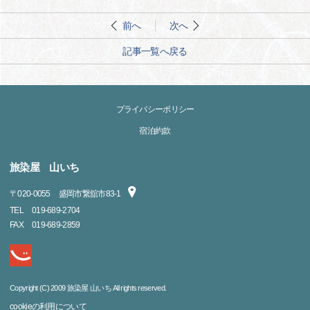
前へ
次へ
記事一覧へ戻る
プライバシーポリシー
宿泊約款
旅染屋 山いち
〒
020-0055
盛岡市繋舘市83-1
TEL
019-689-2704
FAX
019-689-2859
Copyright (C) 2009 旅染屋 山いち All rights reserved.
cookieの利用について