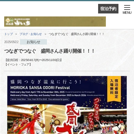
宿泊予約
MENU
トップ
ブログ・お知らせ
つなぎでつなぐ 盛岡さんさ踊り開催！！！
お知らせ
2025/05/22
つなぎでつなぐ 盛岡さんさ踊り開催！！！
【提供日程：
2025/04/17(木)
〜
2025/11/30(日)
】
【
イベント・フェア
】