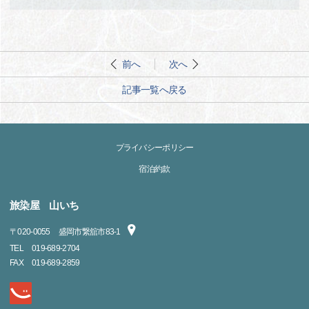
前へ
次へ
記事一覧へ戻る
プライバシーポリシー
宿泊約款
旅染屋 山いち
〒
020-0055
盛岡市繋舘市83-1
TEL
019-689-2704
FAX
019-689-2859