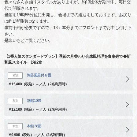
色々なさんさ踊りスタイルがありますが、約13団体が期間中、毎日交
代で開催されます。
当館を19時55分位に出発し、会場までの送迎をしております。お戻り
は約1時間後になります。
事前予約が必要ですので、18：30分までにフロントまでお申し付け下
さい。
是非いちどご覧ください。
【1番人気スタンダードプラン】季節の月替わり会席風料理を食事処で◆新
和風スタイル｜1泊2食
陶器風呂付８畳
和室
￥15,400（税込）～／人（2名利用時）
別館10畳
和室
￥12,100（税込）～／人（2名利用時）
本館８畳
和室
￥9,900（税込）～／人（2名利用時）